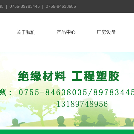
55-89783445 | 0755-84638685
关于我们
产品中心
厂房设备
公司简介
深圳电木板
厂房设备
发展历程
深圳环氧板
公司风采
深圳POM板
公司文化
深圳云母板
联系我们
深圳FR4玻纤板
公司文化
深圳SMC板