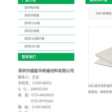
深圳SMC板
产品分类
深圳电木板
SMC绝缘
深圳环氧板
深圳POM板
深圳云母板
深圳FR4玻纤板
深圳SMC板
联系我们
深圳市雄毅华绝缘材料有限公司
联系人：方总
手机号：13189748956
SMC复合材料独
Q Q ：2680562563
易腐蚀、绝缘性差
电 话：0755-84638035
0755-89783445
微 信：
13189748956