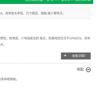
您的当前位置：
首 页
>>
产品中心
>>
深圳SMC板
03。具有吸水率低、尺寸稳定、翘曲 度小等特点。
燃性，耐电弧、介电强度及耐 高压，耐漏电性仅次于UPM203。具有
特点。
+
查看详情》
收起
的各种绝缘板。