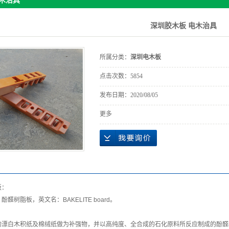
木治具
深圳胶木板 电木治具
所属分类：
深圳电木板
点击次数：
5854
发布日期：
2020/08/05
更多
板：
、酚醛树脂板，英文名：BAKELITE board。
的漂白木积纸及棉绒纸做为补强物，并以高纯度、全合成的石化原料所反应制成的酚醛