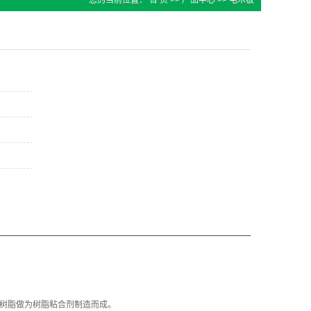
您的当前位置：
首 页
>>
产品中心
>>
电木板
树脂做为树脂粘合剂制造而成。