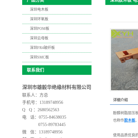
深圳胶木板 电
产品分类
深圳电木板
深圳环氧板
深圳POM板
深圳云母板
深圳FR4玻纤板
深圳SMC板
联系我们
深圳市雄毅华绝缘材料有限公司
联系人：方总
详细介绍
手机号：13189748956
Q Q ：2680562563
酚醛树脂层压
电 话：0755-84638035
也称作
胶木板
0755-89783445
微 信：
13189748956
使用品质优良