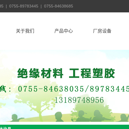
55-89783445 | 0755-84638685
关于我们
产品中心
厂房设备
公司简介
深圳电木板
厂房设备
发展历程
深圳环氧板
公司风采
深圳POM板
公司文化
深圳云母板
联系我们
深圳FR4玻纤板
公司文化
深圳SMC板