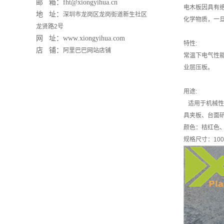
邮 箱：fht@xiongyihua.cn
电木板因具有
地 址：
深圳市龙岗区龙岗街道新生社区
化学物质，一
龙贤路2号
网 址：
www.xiongyihua.com
特性:
店 铺
：
阿里巴巴网站店铺
常温下电气性能
业层压板。
用途:
适用于机械性能
具夹板、台面
颜色：桔红色
规格尺寸：1000*