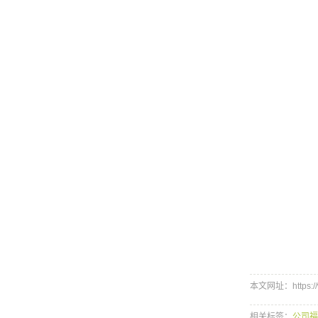
本文网址：https://w
相关标签：
公司福