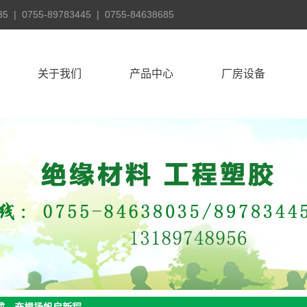
55-89783445 | 0755-84638685
关于我们
产品中心
厂房设备
公司简介
电木板
厂房设备
发展历程
环氧板
公司风采
POM板
公司文化
云母板
联系我们
FR4玻纤板
公司文化
SMC板