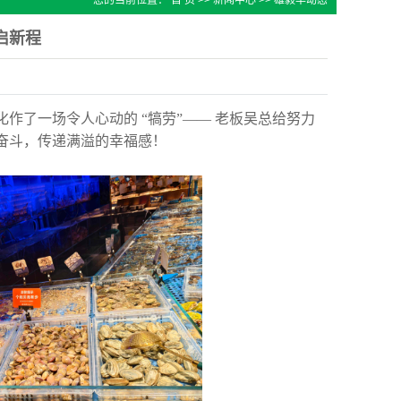
您的当前位置：
首 页
>>
新闻中心
>>
雄毅华动态
启新程
化作了一场令人心动的
“犒劳”—— 老板
吴总给努力
奋斗，传递满溢的幸福感！