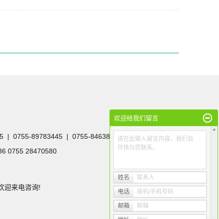
欢迎给我们留言
0755-89783445 | 0755-84638685
请在此输入留言内容，我们会
尽快与您联系。
 0755 28470580
姓名
联系人
的, 欢迎来电咨询!
电话
座机/手机号码
邮箱
邮箱