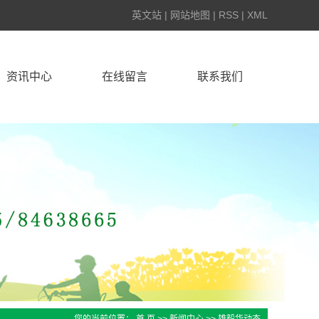
英文站
|
网站地图
|
RSS
|
XML
资讯中心
在线留言
联系我们
雄毅华动态
行业动态
技术知识