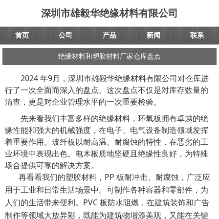
深圳市雄毅华绝缘材料有限公司
首页
公司
产品
新闻
联系
绝缘材料和塑胶材料厂家仓库盘点
2024 年
9月
，
深圳市雄毅华绝缘材料有限公司
对仓库进
行了
一次
全面
而
深入的盘点。这次盘点不仅是对库存数量的
清查，更是对企业管理水平的一次重要检验。
先来看我们丰富多样的绝缘材料，环氧板拥有卓越的绝
缘性能和强大的机械强度，在电子、电气设备制造领域发挥
着重要作用。玻纤板以耐高温、耐腐蚀的特性，在恶劣的工
业环境中表现出色。电木板质地坚硬且绝缘性良好，为特殊
场合提供可靠的解决方案。
再
看看
我们的塑胶材料，
PP 板耐冲击、耐腐蚀，广泛应
用于工业和日常生活场景中。可制作各种容器和零部件，为
人们的生活带来便利。PVC 板防水阻燃，在建筑装饰和广告
制作等领域大放异彩，既能为建筑物增添美观，又能在关键