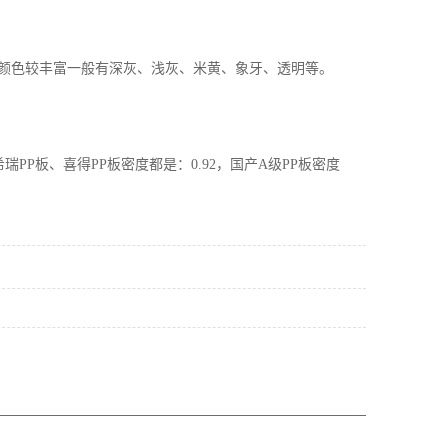
VC颜色较丰富一般有深灰、浅灰、米黄、象牙、透明等。
希瑞PP板、喜得PP板密度都是：0.92，国产A级PP板密度