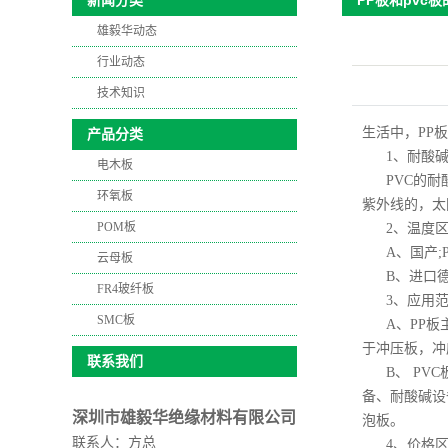
PP板和pvc
新闻分类
雄毅华动态
行业动态
技术知识
生活中，PP
产品分类
1、耐酸
电木板
PVC的
环氧板
紫外线的，太
POM板
2、温度
A、国产;
云母板
B、进口德
FR4玻纤板
3、应用
SMC板
A、PP
于冲压板，冲
联系我们
B、 P
备、耐酸碱设
深圳市雄毅华绝缘材料有限公司
泡板。
联系人：方总
4、价格