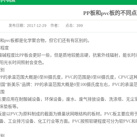
板的不同点
PP板和pvc板的不同点
发布日期：
2017-12-29
作者：
点击：
399
板和pvc板都是化学聚合物，但它们还有有区别的。
碱程度
耐酸碱程度比PP板会更好一些，但是质地较脆且硬，抗紫外线辐射，能长时
阳光长时间照射会变色。
区别
PP的承温范围大概是0至80摄氏度，PVC的范围是0至60摄氏度，CPVC这
国“新美乐”品牌：PP的承温范围大概是0至100摄氏度左右，PVC的承温范
范围
板主要应用在耐酸碱设备，环保设备，废水、废气排放设备、洗涤塔、无尘
床垫板等。
VC板是以PVC为原料制成的截面为蜂巢状网眼结构的板材。PVC板主要应
备、工业排污设备、化工行业等方面。PVC按照软硬程度可分为软PVC和硬
区别