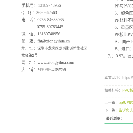
手机号：13189748956
PP与PV
Q Q ：2680562563
5、颜色
电 话：0755-84638035
PP材料
0755-89783445
6、重量
微 信：
13189748956
PP板比P
邮 箱：fht@xiongyihua.cn
A、国产:P
地 址：
深圳市龙岗区龙岗街道新生社区
B、进口：
龙贤路2号
为：0.92。
网 址：
www.xiongyihua.com
店 铺
：
阿里巴巴网站店铺
本文网址：https://w
相关标签：
PVC
上一篇：
pp板的
下一篇：
告诉您选
最近浏览：