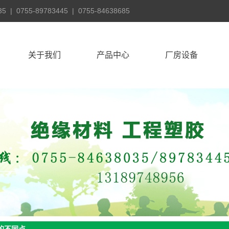
55-89783445 | 0755-84638685
关于我们
产品中心
厂房设备
公司简介
电木板
厂房设备
发展历程
环氧板
公司风采
POM板
公司文化
云母板
联系我们
FR4玻纤板
公司文化
SMC板