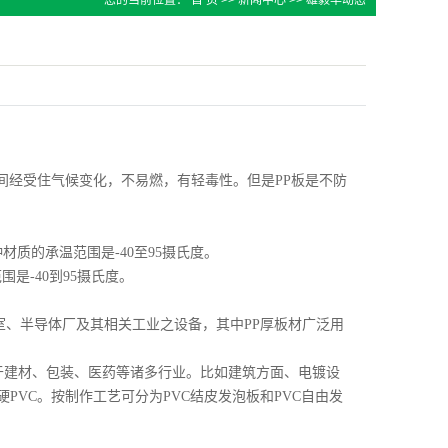
您的当前位置：
首 页
>>
新闻中心
>>
雄毅华动态
间经受住气候变化，不易燃，有轻毒性。但是PP板是不防
种材质的承温范围是-40至95摄氏度。
围是-40到95摄氏度。
室、半导体厂及其相关工业之设备，其中PP厚板材广泛用
用于建材、包装、医药等诸多行业。比如建筑方面、电镀设
PVC。按制作工艺可分为PVC结皮发泡板和PVC自由发